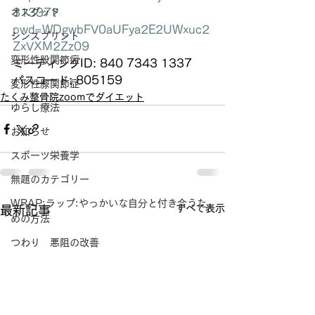
オスグッド
31337?
pwd=WDgwbFV0aUFya2E2UWxuc2
シンスプリント
ZxVXM2Zz09
変形性股関節症
ミーティングID: 840 7343 1337
パスコード: 805159
変形性膝関節症
たくみ整骨院zoomでダイエット
ゆらし療法
お知らせ
スポーツ栄養学
無題のカテゴリー
WRAP:ラップ:やっかいな自分と付き合うた
すべて表示
最新記事
めの方法
つわり 悪阻の改善