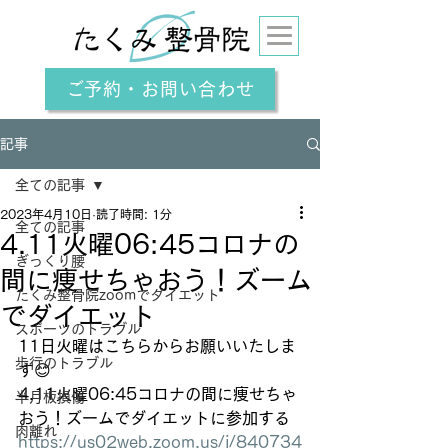
ご予約・お問い合わせ
記事
全ての記事
2023年4月10日
読了時間: 1分
全ての記事
4.11火曜06:45コロナの
ぎっくり腰
間に痩せちゃおう！ズーム
たくみ整骨院zoomでダイエット
でダイエット
スポーツのトラブル
11日火曜はこちらからお願いいたしま
歩行のトラブル
す😊
4.11火曜06:45コロナの間に痩せちゃ
半月板損傷
おう！ズームでダイエットに参加する
肉離れ
https://us02web.zoom.us/j/840734