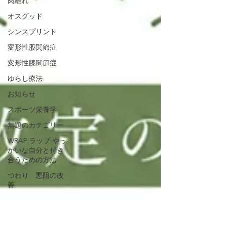
肉離れ
オスグッド
シンスプリント
変形性股関節症
変形性膝関節症
ゆらし療法
お知らせ
スポーツ栄養学
無題のカテゴリー
WRAP:ラップ:やっ
かいな自分と付き
合うための方法
つわり 悪阻の改
善