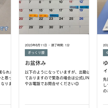
2023年8月11日
読了時間: 1分
20
ぎっくり腰
お盆休み
蹴られた
以下のようになっていますが、出勤はし
かと思って
ておりますので緊急の場合は公式LINE
先
くなりま
やお電話でお問合せください😊
し
。 脚を引
の
で多くの場
た
せん。
日
ig0?s...