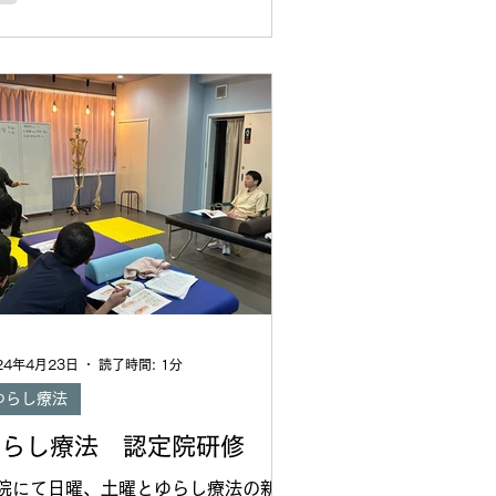
コーチの方が当院の施術をご存知でし
のでご紹介いただ...
24年4月23日
読了時間: 1分
ゆらし療法
ゆらし療法 認定院研修
院にて日曜、土曜とゆらし療法の新し