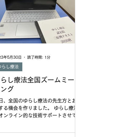
23年5月30日
読了時間: 1分
ゆらし療法
ゆらし療法全国ズームミーテ
ィング
日、全国のゆらし療法の先生方とお話
する機会を作りました。 ゆらし療法
オンライン的な技術サポートさせてい
だいております。 zoom（ズーム）で
頃の施術に関する成果や疑問を話し合