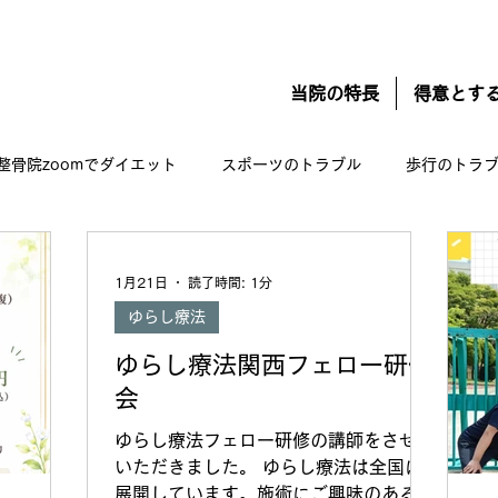
当院の特長
得意とす
整骨院zoomでダイエット
スポーツのトラブル
歩行のトラ
変形性股関節症
変形性膝関節症
ゆらし療法
お知
1月21日
読了時間: 1分
ゆらし療法
ラップ:やっかいな自分と付き合うための方法
つわり 悪阻の改善
ゆらし療法関西フェロー研修
会
ゆらし療法フェロー研修の講師をさせて
いただきました。 ゆらし療法は全国に
展開しています。施術にご興味のある方