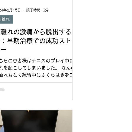
24年2月15日
読了時間: 6分
肉離れ
肉離れの激痛から脱出する方
法：早期治療での成功ストー
リー
ちらの患者様はテニスのプレイ中に肉
れを起こしてしまいました。 なんの
触れもなく練習中にふくらはぎをブチ
と肉離れしてしまいました。 まとも
歩くこともできない状態で途方に暮れ
そうです。 痛くて苦しい状況の中、
ットで検索して当院を見つけてくださ
ました。...