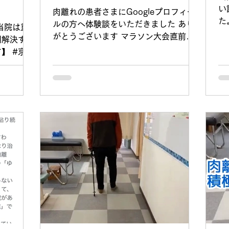
い
肉離れの患者さまにGoogleプロフィー
た
ルの方へ体験談をいただきました あり
当院は重
だ
がとうございます マラソン大会直前に
期解決す
私
肉離れをやってしまいネットで当院を見
】 #京都
き
つけてくださいました。 最近はネット
 先日は
た
検索で当院を見つけてくださる患者様が
高橋先生と
多く本当にありがたいです。...
ー部の新一
のエクササ
 脚を速
月板損傷、
の改善に繋
いきます。
はぜひお知
い方は四
込みいただ
たします。
高槻市 #
ト #オス