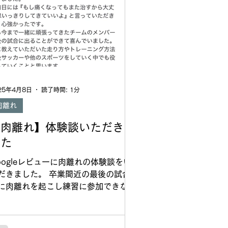
て動けるように現在みんなで研鑽して
ります。 動画をぜひご覧ください↓
楠葉中学校 #ゆらし療法 #早く治す #
みをとる #たくみ整骨院南茨木 #たか
し鍼灸接骨院 #ありんこ整骨院
25年4月8日
読了時間: 1分
肉離れ
【肉離れ】体験談いただきま
した
oogleレビューに肉離れの体験談をい
だきました。 卒業間近の最後の試合
に肉離れを起こし練習に参加できなく
ったサッカー少年。これはきついです
ね。自分だけでなくチームにも迷惑か
るしずっと後悔が残りそうです。 幸