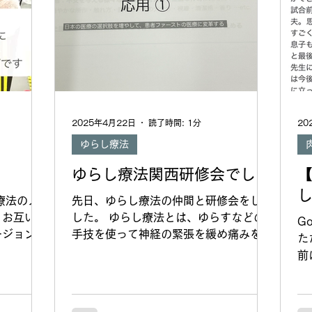
し
お
#
痛
は
2025年4月22日
読了時間: 1分
20
ゆらし療法
ゆらし療法関西研修会でした
療法のメ
先日、ゆらし療法の仲間と研修会をしま
。お互いの
した。 ゆらし療法とは、ゆらすなどの
G
ージョンア
手技を使って神経の緊張を緩め痛みを早
た
仕方が変
期に軽減するやり方です。全国的に一緒
前
全員が痛
に頑張ってくれる新しい仲間を探してい
な
ンバーです
ます。 関西のメンバーはまだまだ10人
よ
めていま
程度ですが定期的に集まって技術や患者
け