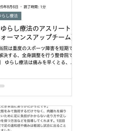
25年8月6日
読了時間: 1分
ゆらし療法
【ゆらし療法のアスリートパ
フォーマンスアップチーム】
当院は重度のスポーツ障害を短期で早
解決する、全身調整を行う整骨院で
】 ゆらし療法は痛みを早くとる、だ
ではなく怪我をする動きを見つけて改
することも大切にしています。 患者
として来られた方の改善も大切ですが
どもたちの動き方の改善も大切だと考
ています。 私たちゆらし療法のメン
ーが行動することにより子どもたちの
フォーマンスが上がり、怪我が減るこ
は社会的意義があることなのではない
と話し合っています。 今後、組織と