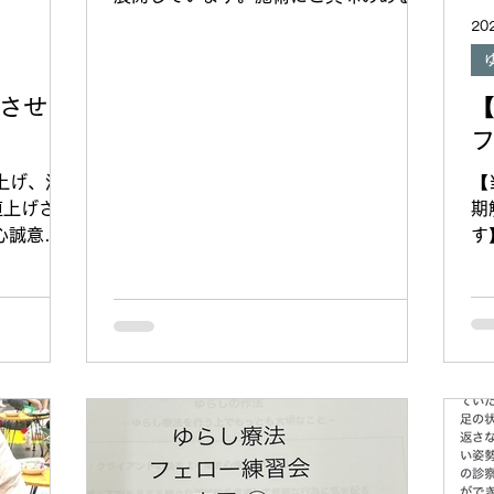
や入会のお問合せは「ゆらしインターナ
20
ショナル」で検索してみてください。
https://youtube.com/shorts/hmoyg-
Q-_-c?si=Z7SZjpqky6vi-5qI #ゆらし
させて
療法 #オスグッド #半月板損傷 #肉離れ
上げ、消
【
値上げさせ
期
心誠意頑
す
卒よろしく
け
0円 90
善
0分9000
様
子
え
バ
パ
と
か