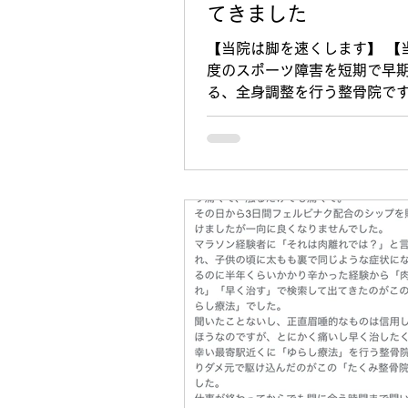
てきました
【当院は脚を速くします】 【
度のスポーツ障害を短期で早
る、全身調整を行う整骨院です
両洋高校 #たかはし鍼灸接骨院
京都のたかはし鍼灸接骨院の
コラボで京都両洋高校サッカ
年生に動き方改善と怪我防止
イズの講義に行ってきました。
くする過程でオスグットや半
シンスプリントなどの重症者
げられたらなと思い活動して
学校単位でご興味のある先生
らせください 個人的に習いた
十分8000円で予約をお申し
ければしっかりとサポートい
#茨木市 #早く治す #吹田市 #
摂津市 #痛みをとる #オスグッ