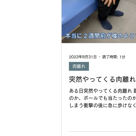
2023年8月31日
読了時間: 1分
肉離れ
突然やってくる肉離れ
ある日突然やってくる肉離れ 
のか、ボールでも当たったの
しまう衝撃の後に急に歩けな
す。 その後の生活は大変です
きずりながら歩ければいい方
合は足をつくことすらできま
https://youtu.be/4O5ZQz6T