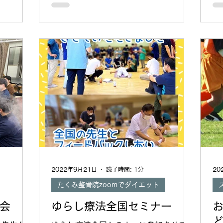
い
知
素
2022年9月21日
読了時間: 1分
20
たくみ整骨院zoomでダイエット
会
ゆらし療法全国セミナー