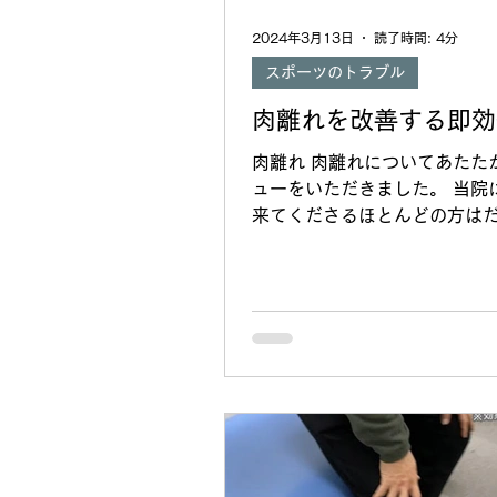
グッド #シンスプリント #半月
2024年3月13日
読了時間: 4分
アキレス腱炎
スポーツのトラブル
肉離れを改善する即効
肉離れ 肉離れについてあたた
ューをいただきました。 当院
来てくださるほとんどの方は
「ほんとに動画みたいに治る
い…」、「どんな施術するの
い…」のようなな疑問を抱え
院くださいます。 お気持ちは1
かります（笑）...