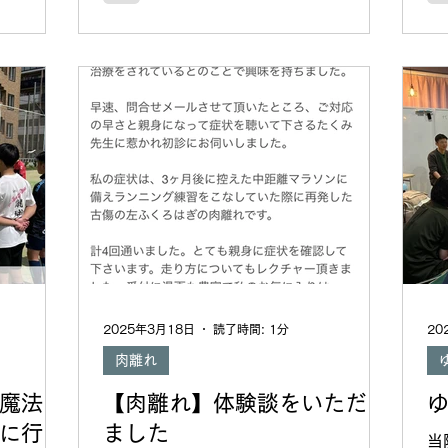
さま対応を学びあって...
い
た
2025年3月18日
読了時間: 1分
20
肉離れ
る魔法
【肉離れ】体験談をいただき
に行っ
ました
当