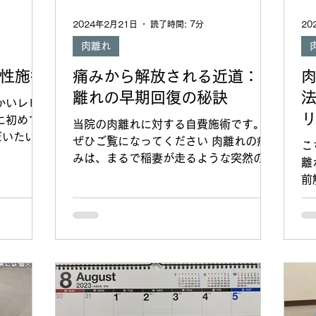
板損傷 #
2024年2月21日
読了時間: 7分
20
肉離れ
性施術
痛みから解放される近道：肉
離れの早期回復の秘訣
かいレビ
に初めて
当院の肉離れに対する自費施術です。
だいたい、
ぜひご覧になってください 肉離れの痛
こ
の？あやし
みは、まるで稲妻が走るような突然の怪
離
？あやし
我であり、歩けなくなるほどの激痛に見
前
ながらご来
舞われることがあります。この苦しさか
ッ
00%分
ら解放されるためには、迅速な対応が不
に
可欠です。...
た
ネ
い