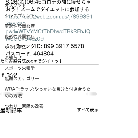
8.26(金)06:45コロナの間に痩せちゃ
オスグッド
おう！ズームでダイエットに参加する
シンスプリント
https://us02web.zoom.us/j/899391
75578?
変形性股関節症
pwd=WTVYMCtTbDhwdTRkREhJQ
変形性膝関節症
W5GQkU4dz09
ミーティングID: 899 3917 5578
ゆらし療法
パスコード: 464804
お知らせ
たくみ整骨院zoomでダイエット
スポーツ栄養学
無題のカテゴリー
WRAP:ラップ:やっかいな自分と付き合うた
めの方法
つわり 悪阻の改善
すべて表示
最新記事