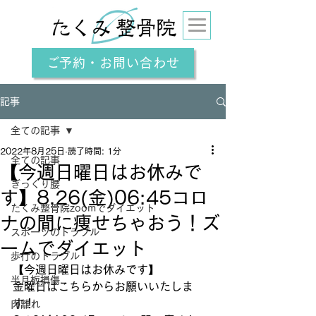
ご予約・お問い合わせ
記事
全ての記事
2022年8月25日
読了時間: 1分
全ての記事
【今週日曜日はお休みで
ぎっくり腰
す】8.26(金)06:45コロ
たくみ整骨院zoomでダイエット
ナの間に痩せちゃおう！ズ
スポーツのトラブル
ームでダイエット
歩行のトラブル
【今週日曜日はお休みです】
半月板損傷
金曜日はこちらからお願いいたしま
す！
肉離れ