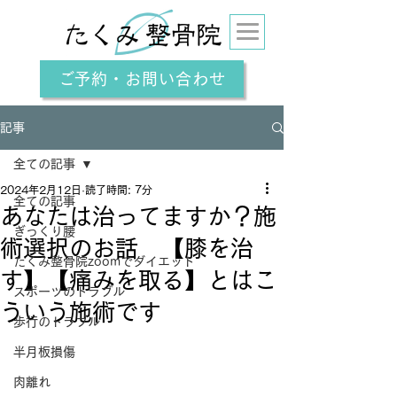
ご予約・お問い合わせ
記事
全ての記事
2024年2月12日
読了時間: 7分
全ての記事
あなたは治ってますか？施
ぎっくり腰
術選択のお話 【膝を治
たくみ整骨院zoomでダイエット
す】【痛みを取る】とはこ
スポーツのトラブル
ういう施術です
歩行のトラブル
半月板損傷
肉離れ