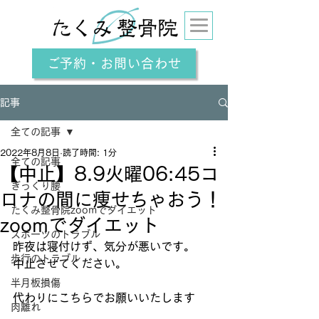
ご予約・お問い合わせ
記事
全ての記事
2022年8月8日
読了時間: 1分
全ての記事
【中止】8.9火曜06:45コ
ぎっくり腰
ロナの間に痩せちゃおう！
たくみ整骨院zoomでダイエット
zoomでダイエット
スポーツのトラブル
昨夜は寝付けず、気分が悪いです。
歩行のトラブル
中止させてください。
半月板損傷
代わりにこちらでお願いいたします
肉離れ