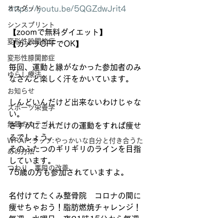
オスグッド
https://youtu.be/5QGZdwJrit4
シンスプリント
【zoomで無料ダイエット】
変形性股関節症
【カメラOFFでOK】
変形性膝関節症
毎回、運動と縁がなかった参加者のみ
ゆらし療法
なさんと楽しく汗をかいています。
お知らせ
しんどいんだけど出来ないわけじゃな
スポーツ栄養学
い。
無題のカテゴリー
さすがにこれだけの運動をすれば痩せ
るでしょう。
WRAP:ラップ:やっかいな自分と付き合うた
そのふたつのギリギリのラインを目指
めの方法
しています。
つわり 悪阻の改善
75歳の方も参加されていますよ。
名付けてたくみ整骨院　コロナの間に
痩せちゃおう！脂肪燃焼チャレンジ！