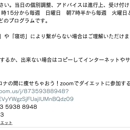
さい。当日の個別調整、アドバイスは進行上、受け付け
1時15分から毎週　日曜日　朝7時半から毎週　火曜日
ほどのプログラムです。
」や「寝坊」により繋がらない場合はご理解いただけま
クするか、出来ない場合はコピーしてインターネットや
5コロナの間に痩せちゃおう！zoomでダイエットに参加す
.zoom.us/j/87359388948?
VyYWgzSjFUajlUMnBQdz09
3 5938 8948
73
イエット