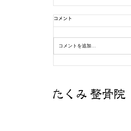
8.9(日)07:30たくみ整骨院
コメント
zoomでダイエット
たくみ整骨院 コロナの間に痩せ
コメントを追加…
ちゃおう！ 脂肪燃焼プログラム
健康って習慣です。 健康食品食
べるとかサプリメント摂るとか、
そういうことではありません。
身体に良いものを食べるとか、良
い睡眠をとるとか、身体を適度に
動かすとか、時々、不摂生を楽し
むとかそんなことで健康って維持
されています。 第一歩を踏み出
したいならぜひ一緒に運動しまし
ょう！ カメラOFFで参加OK！
難しくない動きで楽しくやりま