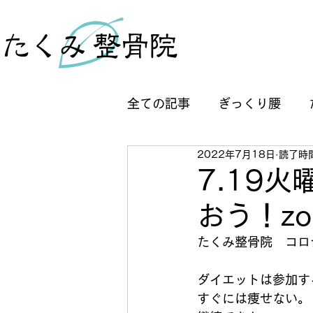
全ての記事
ぎっくり腰
2022年7月18日
読了時間
歩行のトラブル
半月板
7.19
おう！z
変形性膝関節症
ゆらし
たくみ整骨院　コロ
WRAP:ラップ:やっかい
ダイエットは参加す
すぐには痩せない。