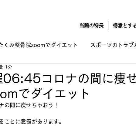
当院の特長
得意とす
たくみ整骨院zoomでダイエット
スポーツのトラブ
: 1分
損傷
肉離れ
オスグッド
シンスプリント
火曜06:45コロナの間に痩
oomでダイエット
療法
お知らせ
スポーツ栄養学
無題のカテ
ナの間に痩せちゃおう！
な自分と付き合うための方法
つわり 悪阻の改善
ることに意義があります。