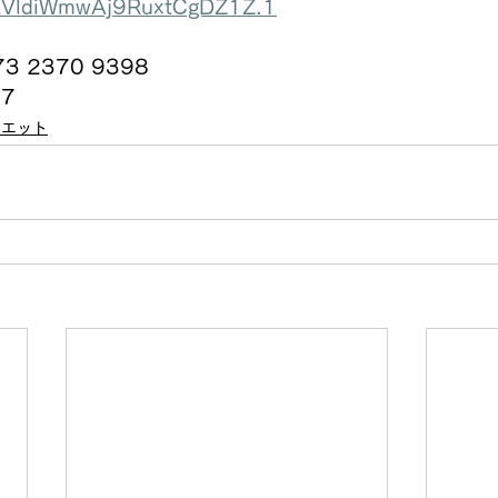
VldiWmwAj9RuxtCgDZ1Z.1
3 2370 9398
27
イエット