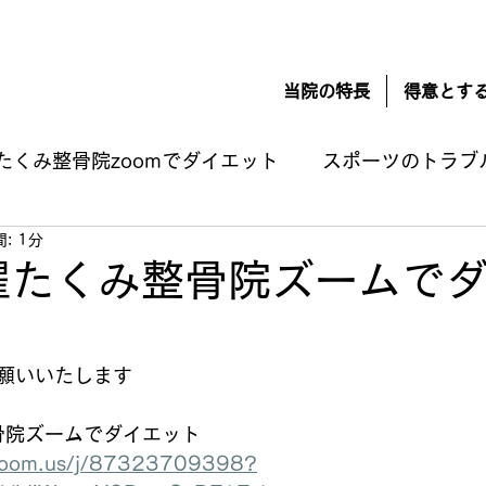
当院の特長
得意とす
たくみ整骨院zoomでダイエット
スポーツのトラブ
: 1分
損傷
肉離れ
オスグッド
シンスプリント
水曜たくみ整骨院ズームで
療法
お知らせ
スポーツ栄養学
無題のカテ
願いいたします
な自分と付き合うための方法
つわり 悪阻の改善
整骨院ズームでダイエット
.zoom.us/j/87323709398?