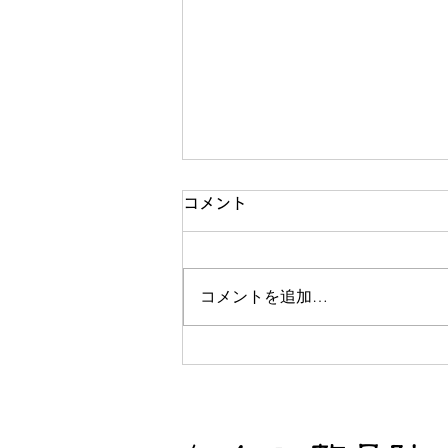
5日中止
コメント
【5日zoom中止のお知らせ】 ご
めんなさい🙏 残務が爆発したた
コメントを追加…
め本日は中止させていただきま
す。 こちらのYouTubeで自主練
お願いします🙇‍♂️
https://youtu.be/5QGZdwJrit
4
https://youtu.be/IBdweeO8Z6
E