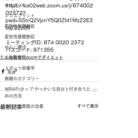
オスグッド
https://us02web.zoom.us/j/874002
02372?
シンスプリント
pwd=SStrQ2VjcnY5Q0ZId1MzZ2E3
変形性股関節症
UjZ2Zz09
変形性膝関節症
ミーティングID: 874 0020 2372
ゆらし療法
パスコード: 871355
たくみ整骨院zoomでダイエット
お知らせ
スポーツ栄養学
無題のカテゴリー
WRAP:ラップ:やっかいな自分と付き合うた
めの方法
すべて表示
最新記事
つわり 悪阻の改善