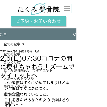
ご予約・お問い合わせ
記事
全ての記事
2023年2月4日
読了時間: 1分
全ての記事
2.5(日)07:30コロナの間
ぎっくり腰
に痩せちゃおう！ズームで
たくみ整骨院zoomでダイエット
ダイエットへ
スポーツのトラブル
いい習慣はすぐにやめてしまうけど悪
歩行のトラブル
い習慣はすぐに身につく。
昔から言われていること。
半月板損傷
これを読んだあなたの次の行動はどう
肉離れ
する？^_^