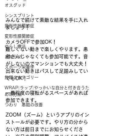
オスグッド
シンスプリント
みんなで続けて素敵な結果を手に入れ
変形性股関節症
ましょう！
変形性膝関節症
カメラOFFで参加OK！
ゆらし療法
難しくない動きで楽しくやります。患
者さんじゃなくても参加可能です。音
お知らせ
がしないのでマンションでも大丈夫！
スポーツ栄養学
出来ない動きはパスして足踏みしてい
無題のカテゴリー
てもOK！
WRAP:ラップ:やっかいな自分と付き合うた
一畳程度の寝転がるスペースがあれば
めの方法
参加できます。
つわり 悪阻の改善
ZOOM（ズーム）というアプリのイン
ストールが必要です。やり方の分から
ない方は前日までにお知らせくださ