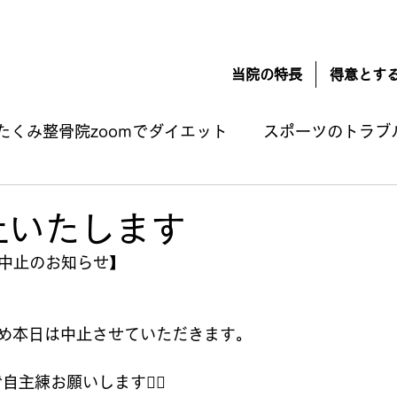
当院の特長
得意とす
たくみ整骨院zoomでダイエット
スポーツのトラブ
損傷
肉離れ
オスグッド
シンスプリント
止いたします
m中止のお知らせ】
療法
お知らせ
スポーツ栄養学
無題のカテ
め本日は中止させていただきます。
な自分と付き合うための方法
つわり 悪阻の改善
自主練お願いします🙇‍♂️