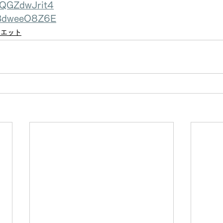
/5QGZdwJrit4
/IBdweeO8Z6E
イエット