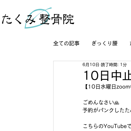
全ての記事
ぎっくり腰
6月10日
読了時間: 1分
歩行のトラブル
半月板
10日中
【10日水曜日zoo
変形性膝関節症
ゆらし
ごめんなさい🙏
予約がパンクしたた
WRAP:ラップ:やっかい
こちらのYouTubeで