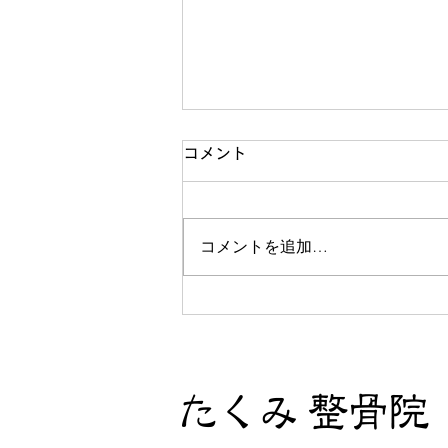
5日中止
コメント
【5日zoom中止のお知らせ】 ご
めんなさい🙏 残務が爆発したた
コメントを追加…
め本日は中止させていただきま
す。 こちらのYouTubeで自主練
お願いします🙇‍♂️
https://youtu.be/5QGZdwJrit
4
https://youtu.be/IBdweeO8Z6
E