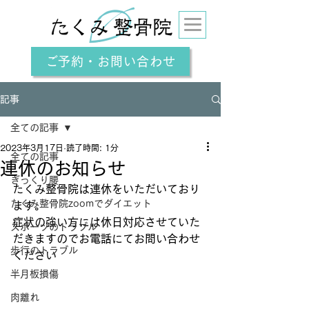
ご予約・お問い合わせ
記事
全ての記事
2023年3月17日
読了時間: 1分
全ての記事
連休のお知らせ
ぎっくり腰
たくみ整骨院は連休をいただいており
たくみ整骨院zoomでダイエット
ます。
症状の強い方には休日対応させていた
スポーツのトラブル
だきますのでお電話にてお問い合わせ
歩行のトラブル
ください
半月板損傷
肉離れ