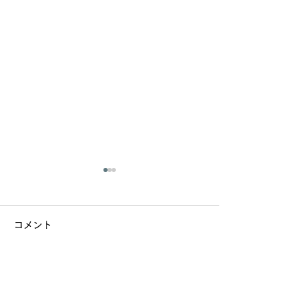
コメント
コメントを追加…
15日月曜日は休診いたし
【2日で回復】