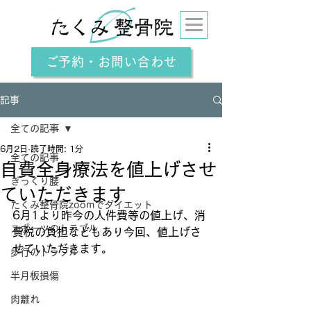
ご予約・お問い合わせ
記事
全ての記事
6月2日
読了時間: 1分
全ての記事
自費全身療法を値上げさせ
ぎっくり腰
ていただきます
たくみ整骨院zoomでダイエット
6月1より昨今の人件費等の値上げ、消
スポーツのトラブル
費税の負担などもあり今回、値上げさ
せていただきます。
歩行のトラブル
半月板損傷
肉離れ