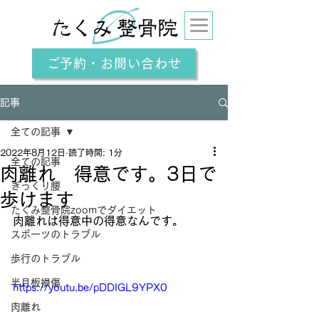
ご予約・お問い合わせ
記事
全ての記事
2022年8月12日
読了時間: 1分
全ての記事
肉離れ 得意です。3日で
ぎっくり腰
歩けます
たくみ整骨院zoomでダイエット
肉離れは得意中の得意なんです。
スポーツのトラブル
歩行のトラブル
半月板損傷
https://youtu.be/pDDIGL9YPX0
肉離れ