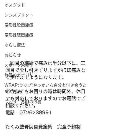
オスグッド
シンスプリント
変形性股関節症
変形性膝関節症
ゆらし療法
お知らせ
一回目の施術で痛みは半分以下に、三
スポーツ栄養学
回目で少し引きずりますがほぼ痛みな
無題のカテゴリー
く歩けますようになります。
WRAP:ラップ:やっかいな自分と付き合うた
どうしてもお困りの時は時間外、休日
めの方法
でも対応しておりますのでお電話でご
つわり 悪阻の改善
相談ください。
電話　0726238991
たくみ整骨院自費施術　完全予約制