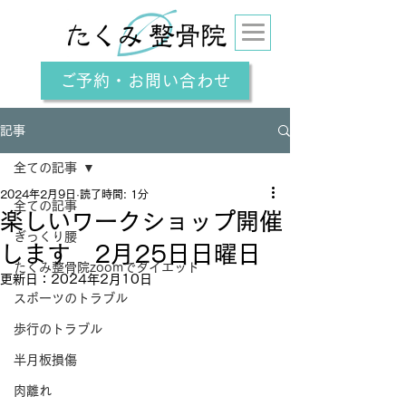
ご予約・お問い合わせ
記事
全ての記事
2024年2月9日
読了時間: 1分
全ての記事
楽しいワークショップ開催
ぎっくり腰
します 2月25日日曜日
たくみ整骨院zoomでダイエット
更新日：
2024年2月10日
スポーツのトラブル
歩行のトラブル
半月板損傷
肉離れ