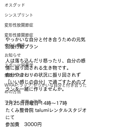
オスグッド
シンスプリント
変形性股関節症
変形性膝関節症
やっかいな自分と付き合うための元気
ゆらし療法
回復行動プラン
お知らせ
人は落ち込んだり怒ったり、自分の感
スポーツ栄養学
情に振り回される生き物です。
自分やまわりの状況に振り回されず
無題のカテゴリー
「いい感じの自分」で過ごすためのプ
WRAP:ラップ:やっかいな自分と付き合うた
ランを一緒に作りませんか。
めの方法
つわり 悪阻の改善
2月25日日曜日 14時〜17時 
たくみ整骨院 talumiレンタルスタジオ
にて
参加費　3000円